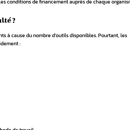
et les conditions de financement auprès de chaque organis
lté ?
s à cause du nombre d’outils disponibles. Pourtant, les
idement :
thode de travail.