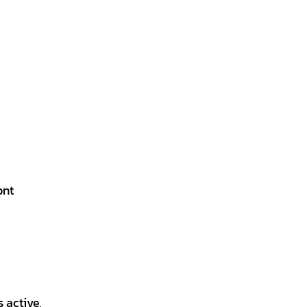
ont
s active,