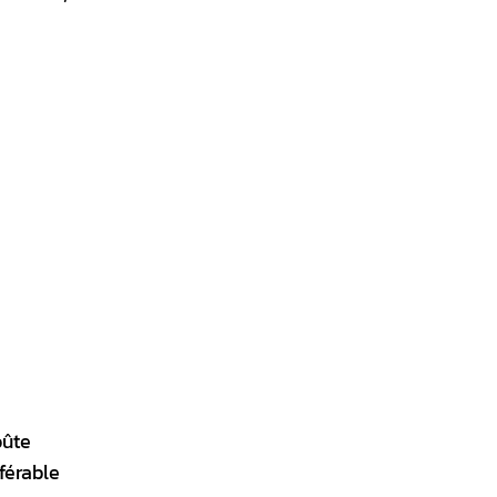
oûte
férable