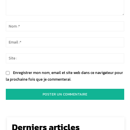
Commenter
:
No
:*
Ema
:*
Sit
:
Enregistrer mon nom, email et site web dans ce navigateur pour
la prochaine fois que je commenterai.
Derniers articles