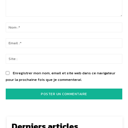
Commenter
:
No
:*
Ema
:*
Sit
:
Enregistrer mon nom, email et site web dans ce navigateur
pour la prochaine fois que je commenterai.
Derniers articles