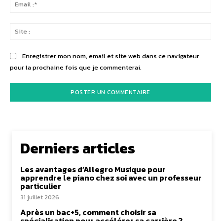
Ema
:*
Sit
:
Enregistrer mon nom, email et site web dans ce navigateur
pour la prochaine fois que je commenterai.
Derniers articles
Les avantages d’Allegro Musique pour
apprendre le piano chez soi avec un professeur
particulier
31 juillet 2026
Après un bac+5, comment choisir sa
spécialisation pour accélérer sa carrière ?