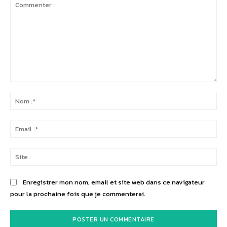
Commenter
:
No
:*
Ema
:*
Sit
:
Enregistrer mon nom, email et site web dans ce navigateur
pour la prochaine fois que je commenterai.