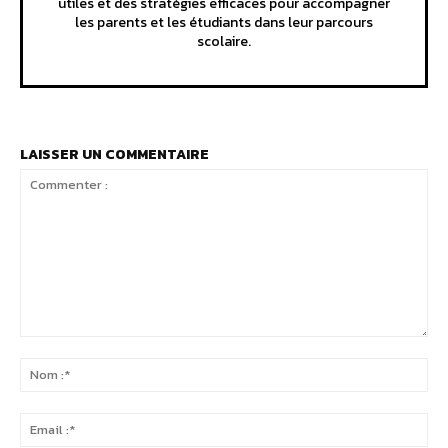
utiles et des stratégies efficaces pour accompagner
les parents et les étudiants dans leur parcours
scolaire.
LAISSER UN COMMENTAIRE
Commenter
:
No
:*
Ema
:*